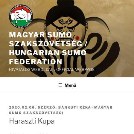
Tartalomhoz
MAGYAR SUMO
SZAKSZÖVETSÉG /
HUNGARIAN SUMO
FEDERATION
HIVATALOS WEBOLDAL / OFFICIAL WEBPAGE
Menü
BEKÜLDVE:
2020.02.06.
SZERZŐ:
BÁNKÚTI RÉKA (MAGYAR
SUMO SZAKSZÖVETSÉG)
Haraszti Kupa