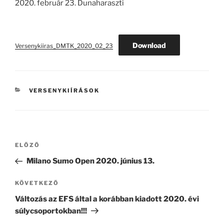
2020. február 23. Dunaharaszti
Download
Versenykiiras_DMTK_2020_02_23
KATEGÓRIÁK
VERSENYKIÍRÁSOK
Bejegyzés
Korábbi
ELŐZŐ
navigáció
bejegyzés
Milano Sumo Open 2020. június 13.
Következő
KÖVETKEZŐ
bejegyzés
Változás az EFS által a korábban kiadott 2020. évi
súlycsoportokban!!!