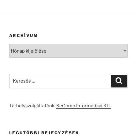
ARCHÍVUM
Archívum
Keresés
Keresé
a
következő
kifejezésre:
Tárhelyszolgáltatónk:
SeComp Informatikai Kft.
LEGUTÓBBI BEJEGYZÉSEK